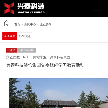
首页
>
新闻中心
>
企业要闻
企业要闻
行业资讯
Date
2025-07-01
浏览次数：621
网站来源：兴泰科装集团
兴泰科技装饰集团党委组织学习教育活动