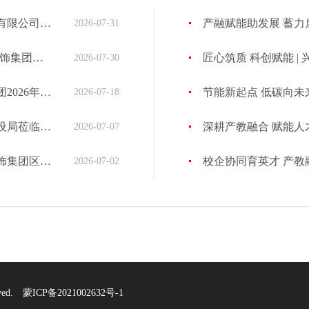
饰集团考察指导
产融赋能助发展 蓄力启航谋上市｜
2026-07-31
专题宣讲会
匠心筑质 科创赋能 | 兴泰科
2026-07-30
会议圆满召开
节能新起点 低碳向未来 | 中环
2026-07-18
集团考察交流
深耕产教融合 赋能人才培育 | 
2026-07-07
开展党建共建活动
校企协同育英才 产教融合启新篇 |
2026-07-02
ed.
蒙ICP备2021002632号-1