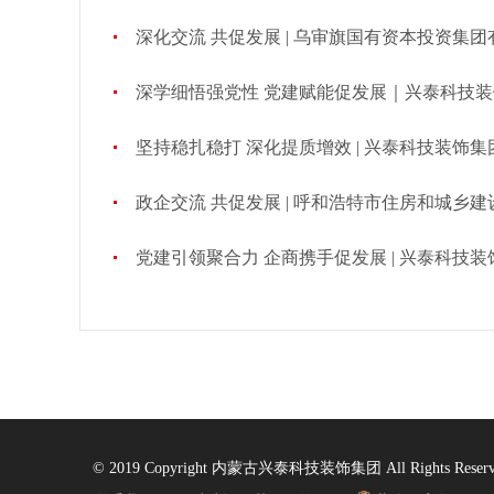
深化交流 共促发展 | 乌审旗国有资本投资集团有限公司领导莅临兴泰科技装
深学细悟强党性 党建赋能促发展｜兴泰科技装饰集团党委召开
坚持稳扎稳打 深化提质增效 | 兴泰科技装饰集团2026年中工作
政企交流 共促发展 | 呼和浩特市住房和城乡建设局莅临兴泰科技装饰
党建引领聚合力 企商携手促发展 | 兴泰科技装饰集团区外公司联合党支部与安徽省内蒙古商会
© 2019 Copyright 内蒙古兴泰科技装饰集团 All Rights Reserv