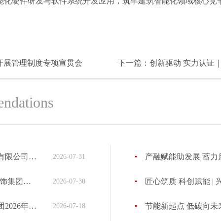
能化硬件研发与软件系统开发应用，筑牢建筑智能化领域核心竞
织开展管理制度专项宣贯会
下一篇：
创新驱动 实力认证
endations
饰集团考察指导
产融赋能助发展 蓄力启航谋上市｜
2026-07-31
专题宣讲会
匠心筑质 科创赋能 | 兴泰科
2026-07-30
会议圆满召开
节能新起点 低碳向未来 | 中环
2026-07-18