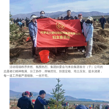
活动现场秩序井然、氛围热烈。集团妇委会与来自集团各分（子）公司的
志愿者们精神饱满、分工协作，挥锹挖坑、扶苗定植、培土压实、提水浇灌，
每一道工序都严谨细致、一丝不苟。