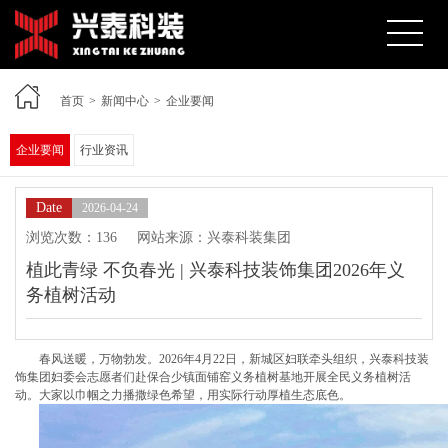
首页
>
新闻中心
>
企业要闻
企业要闻
行业资讯
Date
2026-04-24
浏览次数：136
网站来源：兴泰科装集团
植此青绿 不负春光 | 兴泰科技装饰集团2026年义
务植树活动
春风送暖，万物勃发。2026年4月22日，新城区妇联牵头组织，兴泰科技装
饰集团妇委会志愿者们赴保合少镇面铺窑义务植树基地开展全民义务植树活
动。大家以巾帼之力播撒绿色希望，用实际行动厚植生态底色。