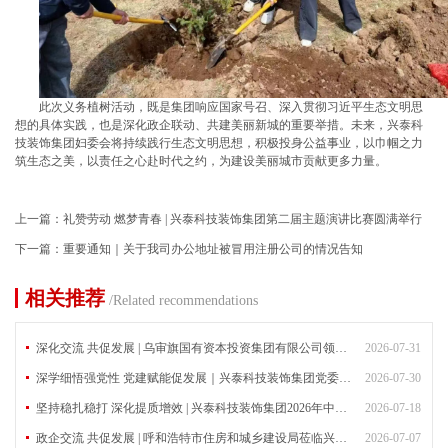
此次义务植树活动，既是集团响应国家号召、深入贯彻习近平生态文明思
想的具体实践，也是深化政企联动、共建美丽新城的重要举措。未来，兴泰科
技装饰集团妇委会将持续践行生态文明思想，积极投身公益事业，以巾帼之力
筑生态之美，以责任之心赴时代之约，为建设美丽城市贡献更多力量。
上一篇：
礼赞劳动 燃梦青春 | 兴泰科技装饰集团第二届主题演讲比赛圆满举行
下一篇：
重要通知｜关于我司办公地址被冒用注册公司的情况告知
相关推荐
/Related recommendations
深化交流 共促发展 | 乌审旗国有资本投资集团有限公司领导莅临兴泰科技装饰集团考察指导
2026-07-31
深学细悟强党性 党建赋能促发展｜兴泰科技装饰集团党委召开专题宣讲会
2026-07-30
坚持稳扎稳打 深化提质增效 | 兴泰科技装饰集团2026年中工作会议圆满召开
2026-07-18
政企交流 共促发展 | 呼和浩特市住房和城乡建设局莅临兴泰科技装饰集团考察交流
2026-07-07