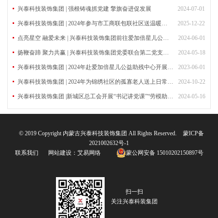
兴泰科技装饰集团 | 强根铸魂抓党建 擎旗奋进促发展
2024-07-01
兴泰科技装饰集团 | 2024年参与市工商联包联社区送温暖走访慰问活动
2025-12-22
点亮星空 融爱未来 | 兴泰科技装饰集团前往爱加倍星儿公益助残中心开展六一慰问活动
2024-06-01
扬鞭奋蹄 聚力共赢 | 兴泰科技装饰集团党委联合第二党支部开展主题团建活动
2024-05-18
兴泰科技装饰集团 | 2024年赴爱加倍星儿公益助残中心开展六一慰问
2023-06-01
兴泰科技装饰集团 | 2024年为锦绣社区的孤寡老人送上日常生活必需品
2024-10-22
兴泰科技装饰集团 |新城区总工会开展“书记讲党课”“劳模助企行”活动
2024-05-16
© 2019 Copyright 内蒙古兴泰科技装饰集团 All Rights Reserved.
蒙ICP备
2021002632号-1
联系我们
网站建设
：艾易网络
蒙公网安备 15010202150897号
扫一扫
关注兴泰科装集团